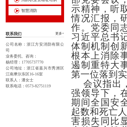
示精神，听
智慧消防
情况汇报，
作。党委同
更多+
联系我们
习近平总书
体制机制创
公司名称：浙江方安消防有限公
司
根本上消除
业务委托、咨询：
杨经理：17705737770
遏制重特大
公司地址：浙江省嘉兴市秀洲区
第一位落到
江南摩尔东区16-16室
联系人：潘女士
会议指出
联系电话：0573-82751119
强领导下，
期间全国安
起数和死亡人
害损失同比